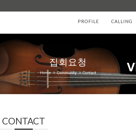
PROFILE
CALLING
집회요청
Home
Community
Contact
CONTACT